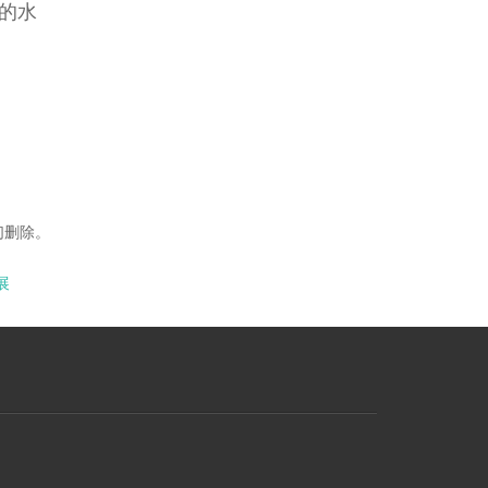
的水
们删除。
展