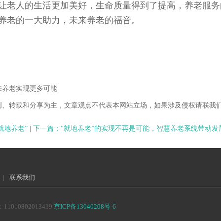
让老人的生活更加美好，生命质量得到了提高，养老服务
养老的一大助力，未来养老的福音。
来养老实现更多可能
创、转载和分享为主，文章观点不代表本网站立场，如果涉及侵权请联我
就地养老”
|
下一篇：“就地养老”的实现不再是可能，智慧养老系统带动发
|
联系我们
10802013439
京ICP备13040208号-6