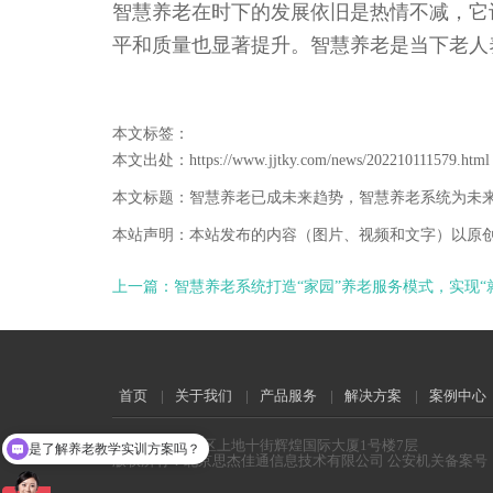
智慧养老在时下的发展依旧是热情不减，它
平和质量也显著提升。智慧养老是当下老人
本文标签：
本文出处：https://www.jjtky.com/news/202210111579.html
本文标题：智慧养老已成未来趋势，智慧养老系统为未
本站声明：本站发布的内容（图片、视频和文字）以原
上一篇：智慧养老系统打造“家园”养老服务模式，实现“
首页
|
关于我们
|
产品服务
|
解决方案
|
案例中心
地址:北京海淀区上地十街辉煌国际大厦1号楼7层
是了解养老教学实训方案吗？
版权所有：北京思杰佳通信息技术有限公司 公安机关备案号：110
您是找机构养老系统方案吗？