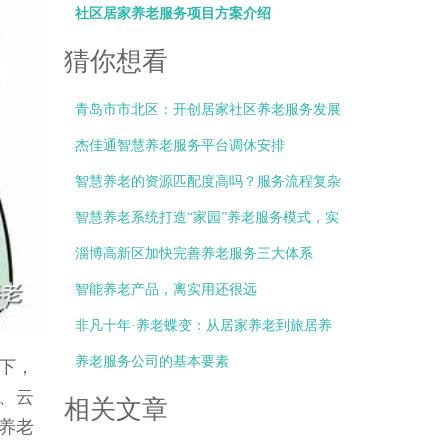
社区居家养老服务项目方案介绍
猜你想看
青岛市市北区：开创居家社区养老服务发展
市北
杰佳通智慧养老服务平台调休安排
智慧养老的资源匹配度高吗？服务流程复杂
吗？
智慧养老系统打造“家园”养老服务模式，实
现“就地养老”
淄博高新区加快完善养老服务三大体系
智能养老产品，离实用还很远
非凡十年·养老蝶变：从居家养老到旅居养
老，资深“候鸟”天南地北飞
养老服务公司的基本要素
下，
、云
相关文章
养老