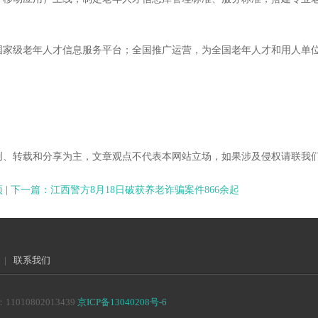
成国家级老年人才信息服务平台；全国推广运营，为全国老年人才和用人单
创、转载和分享为主，文章观点不代表本网站立场，如果涉及侵权请联我
项
|
下一篇：江西警方8月18日破获养老诈骗案件866余起
|
联系我们
10802013439
京ICP备13040208号-6