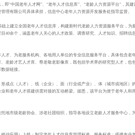
，即“中国老年人才网”、“老年人才信息库”、“老龄人力资源平台”，其建
资管理有限公司具体承担，信息中心老年人力资源开发服务处指导监督。
rg.cn）在网站基础上建立全国老年人才信息库，构建新时代老龄人力资源服务平台，
目40余个，涵盖老年人关心的人才政策、调查研究、人才知识、招聘信
年人才、为老服务机构、各地用人单位的专业信息服务平台，具体包含老
库、老龄才艺人才库、尊老敬老影像库，既包括学术界的研究型人才，也
库数据链接。
，形成点（人才）、线（企业）、面（行业或产业）、体（城市或地区）
企业和老年人才搭建供需对接的互动桥梁。据悉，该平台为便于老年人和
依托地市级老龄协会、涉老社团组织，指导各地设立老龄人才服务中心，
站、移动应用）上线；制定老年人才信息库管理标准、服务标准；搭建专业