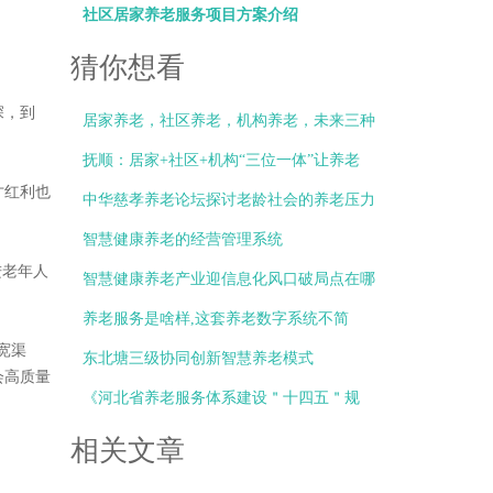
社区居家养老服务项目方案介绍
猜你想看
深，到
居家养老，社区养老，机构养老，未来三种
主要的养老方式
抚顺：居家+社区+机构“三位一体”让养老
才红利也
变“享老”
中华慈孝养老论坛探讨老龄社会的养老压力
智慧健康养老的经营管理系统
进老年人
智慧健康养老产业迎信息化风口破局点在哪
养老服务是啥样,这套养老数字系统不简
宽渠
单,10秒应
东北塘三级协同创新智慧养老模式
会高质量
《河北省养老服务体系建设＂十四五＂规
划》正
相关文章