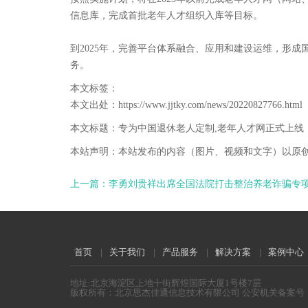
信息库，完成首批老年人才组织入库等目标。
到2025年，完善平台体系融合、应用和建设运维，形
务。
本文标签：
本文出处：https://www.jjtky.com/news/20220827766.html
本文标题：专为中国退休老人定制,老年人才网正式上线
本站声明：本站发布的内容（图片、视频和文字）以原
上一篇：李勇刘贵祥出席全国法院打击整治养老诈骗专
首页
|
关于我们
|
产品服务
|
解决方案
|
案例中心
地址:北京海淀区上地十街辉煌国际大厦1号楼7层
版权所有：北京思杰佳通信息技术有限公司 公安机关备案号：110