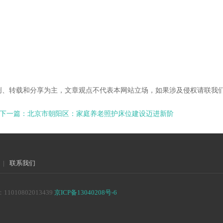
创、转载和分享为主，文章观点不代表本网站立场，如果涉及侵权请联我
下一篇：北京市朝阳区：家庭养老照护床位建设迈进新阶
|
联系我们
10802013439
京ICP备13040208号-6