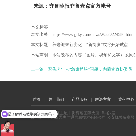
来源：齐鲁晚报齐鲁壹点官方帐号
本文标签：
本文出处：https://www.jjtky.com/news/20220224586.html
本文标题：养老迎来新变化，“新制度”或将开始试点
本站声明：本站发布的内容（图片、视频和文字）以原
上一篇：聚焦老年人“急难愁盼”问题，内蒙古政协委员
|
首页
|
关于我们
|
产品服务
|
解决方案
|
案例中心
是了解养老教学实训方案吗？
地址:北京海淀区上地十街辉煌国际大厦1号楼7层
版权所有：北京思杰佳通信息技术有限公司 公安机关备案号：110
您是找机构养老系统方案吗？