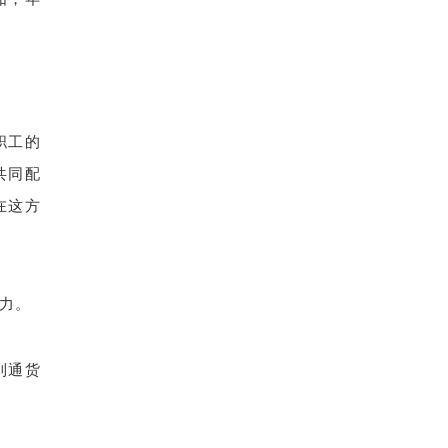
职工的
共同配
在这方
力。
到通货