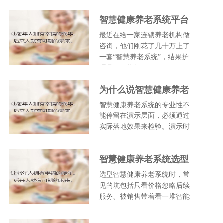
智慧健康养老系统平台
怎么选？别只盯着大屏
最近在给一家连锁养老机构做
和硬件
咨询，他们刚花了几十万上了
一套“智慧养老系统”，结果护
理员天天抱怨不好用，...
为什么说智慧健康养老
系统的专业性要从落地
智慧健康养老系统的专业性不
效果判断？杰佳通在落
能停留在演示层面，必须通过
地方面有何优势？
实际落地效果来检验。演示时
功能再全，如果不好用、...
智慧健康养老系统选型
时，如何避免常见坑？
选型智慧健康养老系统时，常
比如只看价格或硬件？
见的坑包括只看价格忽略后续
服务、被销售带着看一堆智能
硬件而忽视软件平台质量...