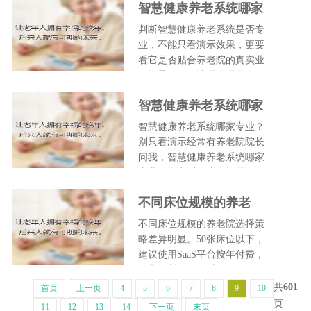
智慧健康养老系统哪家
专业？判断系统是否专
判断智慧健康养老系统是否专
业的关键指标有哪些？
业，不能只看演示效果，更要
看它是否贴合养老院的真实业
务场景。例如护理管理是...
智慧健康养老系统哪家
专业？从落地效果看选
智慧健康养老系统哪家专业？
型关键
别只看演示经常有养老院院长
问我，智慧健康养老系统哪家
专业？说实话，这个问题...
不同床位规模的养老
院，分别适合什么样的
不同床位规模的养老院选择策
智慧健康养老系统？
略差异明显。50张床位以下，
建议使用SaaS平台按年付费，
不必买断，这一时...
共
601
首页
上一页
4
5
6
7
8
9
10
页
11
12
13
14
下一页
末页