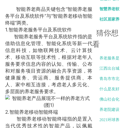
智能养老商品关键包含“智能养老服
方案的具体
案：老年人
智慧养老软
务平台及系统软件”与“智能养老移动智能
实施
晚年生活的
件：智慧生
社区居家养
终端”两类。
1.智能养老服务平台及系统软件
新引领
活的新纽带
老服务项目
猜你想
智能养老服务平台及系统软件指的是
方案介绍
看
借助信息化管理、智能化系统等新一代
信息科技，如物联网技术、云计算技
术、移动互联等技术性，根据对老年人
养老服务是
服务要求信息内容的认知、传输、公布
啥样,这套养
江西出台城
和对服务项目资源的融合共享资源，将
健康服务、营运商、服务提供商、本
老数字系统
市居家社区
青岛市市北
人、家中相互连接，考虑老人多元化、
不简单,10秒
养老服务提
区：开创居
什么是友好
多层面的养老服务要求。
应
升行动十条
家社区养老
型社区,友好
佛山社会化
措
服务发展市
型养老离我
养老模式新
养老院建设
2.智能养老移动智能终端
智能养老移动智能终端指的是置入
北
们还有多远
探索,南海养
标准总体目
2021环球养
当代优秀技术性的智能产品，以佩戴