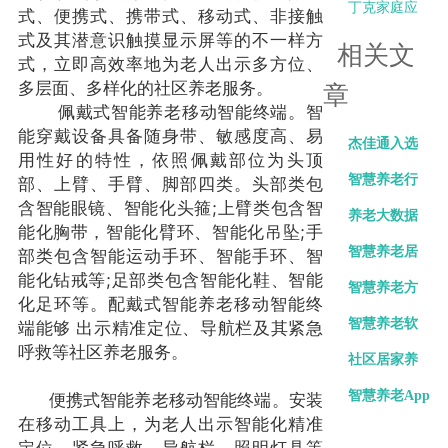
老平台走进
标
老投资中国
丁克家庭应
式、便携式、携带式、移动式、非接触
式及其潜意识触摸显示屏等的不一样方
制
智慧高峰论
该如何解决
相关文
式，立即高效率地为老人出示多方位、
坛在京举办
养老问题？
多层面、多样化的社区养老服务。
章
佩戴式智能养老移动智能终端。智
你又是如何
能穿戴设备具备随身带、敏感度高、易
杰佳通入选
看
用性好的特性，依照佩戴部位为头顶
三部委-智慧
智慧养老行
部、上臂、手臂、脚部四类。头部类包
含智能眼镜、智能化头箍;上臂类包含智
健康养老产
业的前景展
养老大数据
能化胸带，智能化臂环、智能化吊坠;手
品推广目录
望
助力智慧养
智慧养老居
部类包含智能运动手环、智能手环、智
能化钻戒等;足部类包含智能化鞋、智能
老
家养老运营
智慧养老方
化足环等。配戴式智能养老移动智能终
方案的具体
案：老年人
智慧养老软
端能够 出示精准定位、导航栏及其紧急
呼救等社区养老服务。
实施
晚年生活的
件：智慧生
社区居家养
新引领
活的新纽带
老服务项目
智慧养老App
便携式智能养老移动智能终端。安装
在移动工具上，为老人出示智能化精准
方案介绍
的作用及意