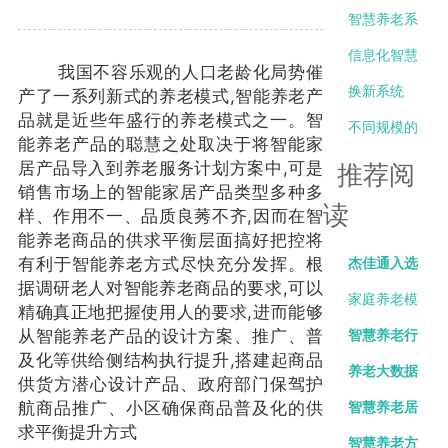
注什么？
清单
如何选择智
智慧系统，
智慧养老系
慧养老系
但数据没人
统买来后没
信息化智慧
​ 我国不容乐观的人口老龄化局势催
统？
看怎么办？
人用怎么
养老系统如
换新系统
产了一系列新式的养老模式,智能养老产
品就是近些年盛行的养老模式之一。智
办？
何真正落
时，数据迁
不同规模的
能养老产品的聪慧之处取决于将智能家
地？杰佳通
移有哪些常
养老机构，
居产品导入到养老服务计划方案中,可是
推荐阅
销售市场上的智能家居产品类型多种多
总结三大关
见坑？如何
如何选择合
读
样、作用不一、品质良莠不齐,因而在智
键点
避免？
适的信息化
能养老商品的供求平衡层面搞好把控将
有利于智能养老方式尽快充分发挥。根
杰佳通入选
部署方式？
据调研老人对智能养老商品的要求,可以
三部委-智慧
家庭养老模
精确真正地把握使用人的要求,进而能够
从智能养老产品的设计方案、推广、普
健康养老产
式：爱与责
智慧养老行
及化等供给侧结构执行提升,搭建起商品
品推广目录
任的交织
业的前景展
养老大数据
供货方潜心设计产品、政府部门保驾护
航商品推广、小区确保商品普及化的供
望
助力智慧养
智慧养老居
求平衡提升方式
老
家养老运营
智慧养老方